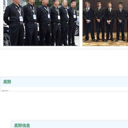
日常训练图
日常训
日常训练图
日常训练
日常训练图
日常训
底部
首页
安保服务
jrsww
010-34342322
风采展示
公司新闻
关于我们
底部信息
联系我们