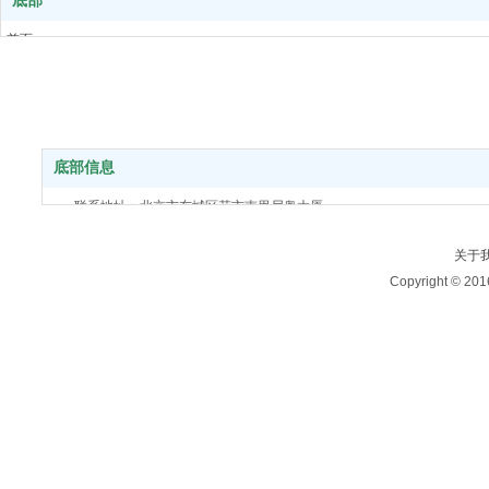
底部
首页
安保服务
jrsww
010-34342322
风采展示
公司新闻
关于我们
底部信息
联系我们
联系地址：北京市东城区花市南里尼奥大厦
关于
Copyright ©