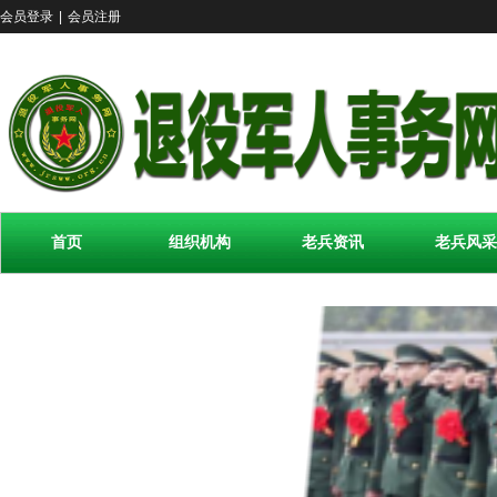
会员登录
|
会员注册
首页
组织机构
老兵资讯
老兵风采