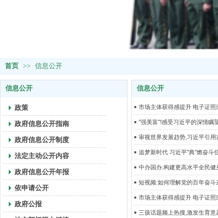
首页
>>
信息公开
信息公开
信息公开
政策
市场主体获得感提升 电子证照
"强美富"!感受习近平的深情瞩
政府信息公开指南
审视世界发展趋势,习近平引用
政府信息公开制度
追梦新时代 习近平"典"燃奋斗
法定主动公开内容
中办国办:构建更高水平全民健
政府信息公开年报
短视频:如何理解党的百年奋斗这
依申请公开
市场主体获得感提升 电子证照
政府公报
三孩话题频上热搜,激发生育意