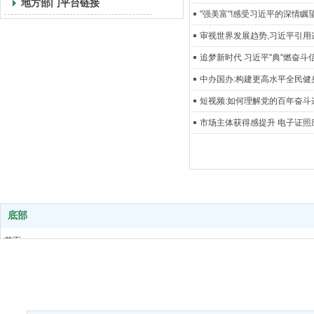
地方部门平台链接
"强美富"!感受习近平的深情瞩
审视世界发展趋势,习近平引用
追梦新时代 习近平"典"燃奋斗
中办国办:构建更高水平全民健
短视频:如何理解党的百年奋斗这
市场主体获得感提升 电子证照
底部
首页
安保服务
jrsww
010-34342322
风采展示
公司新闻
关于我们