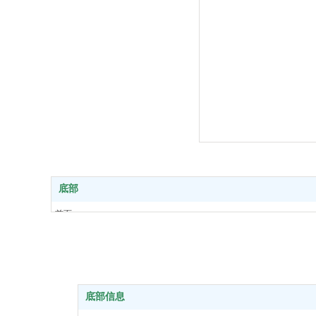
底部
首页
安保服务
010-34342322
风采展示
公司新闻
关于我们
底部信息
联系我们